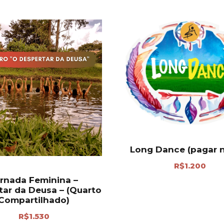
Long Dance (pagar n
R$
1.200
rnada Feminina –
tar da Deusa – (Quarto
Compartilhado)
R$
1.530