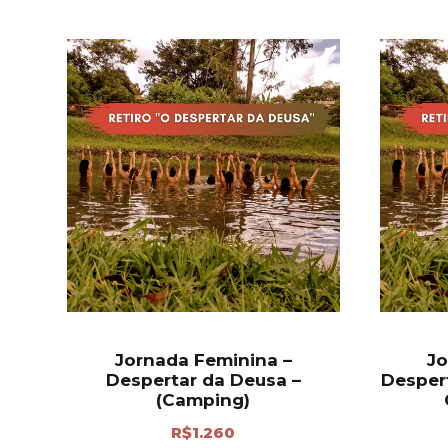
Jornada Feminina –
Jo
Despertar da Deusa –
Desper
(Camping)
R$
1.260