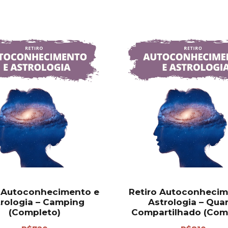
o Autoconhecimento e
Retiro Autoconhecim
rologia – Camping
Astrologia – Qua
(Completo)
Compartilhado (Com