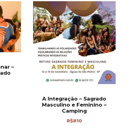
onar –
hado
A Integração – Sagrado
Masculino e Feminino –
Camping
R$
810