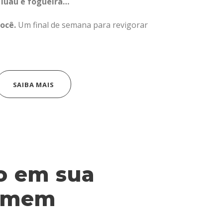
 luau e fogueira…
ocê.
Um final de semana para revigorar
SAIBA MAIS
o em sua
Homem