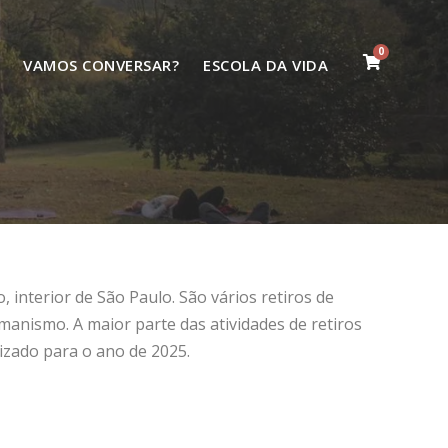
0
VAMOS CONVERSAR?
ESCOLA DA VIDA
nterior de São Paulo. São vários retiros de
manismo. A maior parte das atividades de retiros
izado para o ano de 2025.