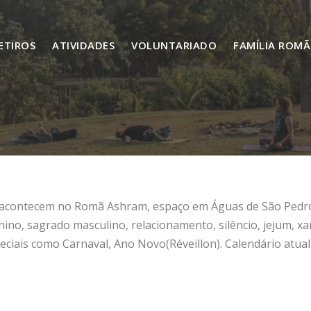
ETIROS
ATIVIDADES
VOLUNTARIADO
FAMÍLIA ROMÃ
 acontecem no Romã Ashram, espaço em Águas de São Pedro, i
no, sagrado masculino, relacionamento, silêncio, jejum, xa
eciais como Carnaval, Ano Novo(Réveillon). Calendário atual