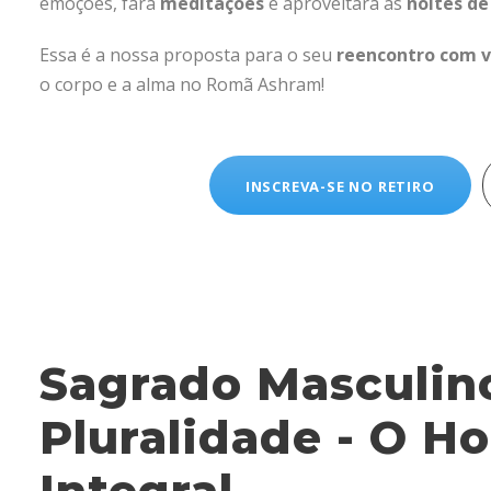
emoções, fará
meditações
e aproveitará as
noites de
Essa é a nossa proposta para o seu
reencontro com v
o corpo e a alma no Romã Ashram!
INSCREVA-SE NO RETIRO
Sagrado Masculin
Pluralidade - O 
Integral