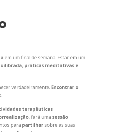
o
da
em um final de semana. Estar em um
uilibrada, práticas meditativas e
nhecer verdadeiramente.
Encontrar o
.
tividades terapêuticas
orrealização
, fará uma
sessão
ntos para
partilhar
sobre as suas